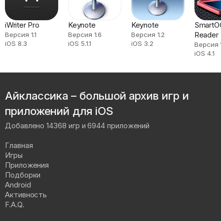
iWriter Pro
Keynote
Keynote
SmartO
Reader
Версия 1.1
Версия 1.6
Версия 1.2
iOS 8.3
iOS 5.1.1
iOS 3.2
Версия 1
iOS 4.1
Айклассика – большой архив игр и
приложений для iOS
Добавлено 14368 игр и 6944 приложений
Главная
Игры
Приложения
Подборки
Android
Активность
F.A.Q.