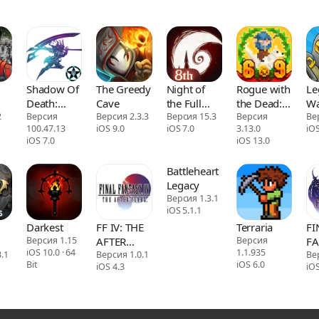
Shadow Of
The Greedy
Night of
Rogue with
Le
Death:
Cave
the Full
the Dead:
Wa
2
Premium
Версия
Версия 2.3.3
Moon
Версия 15.3
Idle RPG
Версия
Ве
100.47.13
iOS 9.0
iOS 7.0
3.13.0
iOS
Games
iOS 7.0
iOS 13.0
Battleheart
Legacy
Версия 1.3.1
iOS 5.1.1
Darkest
FF IV: THE
Terraria
FI
Версия 1.15
AFTER
Версия
FA
iOS 10.0 · 64
1.1.935
.1
YEARS
Версия 1.0.1
(3
Ве
Bit
iOS 6.0
iOS 4.3
iOS
RE