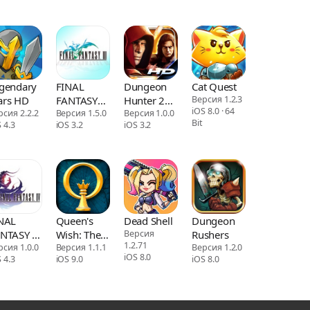
gendary
FINAL
Dungeon
Cat Quest
rs HD
FANTASY
Hunter 2
Версия 1.2.3
iOS 8.0 · 64
рсия 2.2.2
III for
Версия 1.5.0
HD
Версия 1.0.0
Bit
 4.3
iOS 3.2
iOS 3.2
iPad(3D)
NAL
Queen's
Dead Shell
Dungeon
NTASY IV
Wish: The
Версия
Rushers
1.2.71
D
рсия 1.0.0
Conqueror
Версия 1.1.1
Версия 1.2.0
iOS 8.0
 4.3
iOS 9.0
iOS 8.0
MAKE)