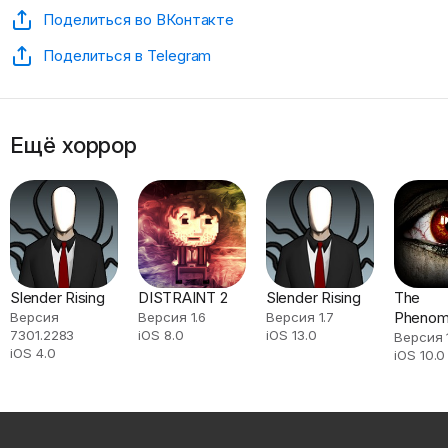
Поделиться во ВКонтакте
Поделиться в Telegram
Ещё хоррор
Slender Rising
DISTRAINT 2
Slender Rising
The
Phenom
Версия
Версия 1.6
Версия 1.7
7301.2283
iOS 8.0
iOS 13.0
Версия 1
iOS 4.0
iOS 10.0