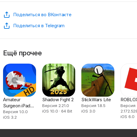
Поделиться во ВКонтакте
Поделиться в Telegram
Ещё прочее
Amateur
Shadow Fight 2
StickWars Lite
ROBLO
Surgeon iPad
Версия 2.21.0
Версия 1.8.5
Версия
iOS 10.0 · 64 Bit
iOS 3.0
2.172.52
Edition
Версия 1.0.0
iOS 6.0
iOS 3.2