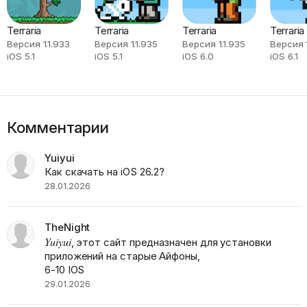
Terraria
Terraria
Terraria
Terraria
Версия 1.1.933
Версия 1.1.935
Версия 1.1.935
Версия 1
iOS 5.1
iOS 5.1
iOS 6.0
iOS 6.1
Комментарии
Yuiyui
Как скачать на iOS 26.2?
28.01.2026
TheNight
Yuiyui
, этот сайт предназначен для установки
приложений на старые Айфоны,
6-10 IOS
29.01.2026