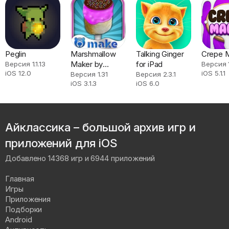
Peglin
Marshmallow
Talking Ginger
Crepe 
Maker by
for iPad
Версия 1.1.13
Версия 1
iOS 12.0
iOS 5.1.1
Bluebear
Версия 1.31
Версия 2.3.1
iOS 3.1.3
iOS 6.0
Айклассика – большой архив игр и
приложений для iOS
Добавлено 14368 игр и 6944 приложений
Главная
Игры
Приложения
Подборки
Android