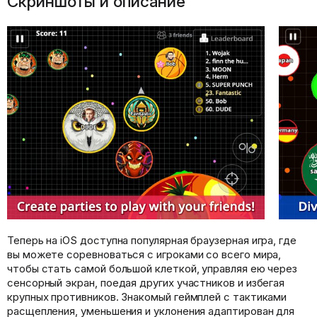
Скриншоты и описание
Теперь на iOS доступна популярная браузерная игра, где
вы можете соревноваться с игроками со всего мира,
чтобы стать самой большой клеткой, управляя ею через
сенсорный экран, поедая других участников и избегая
крупных противников. Знакомый геймплей с тактиками
расщепления, уменьшения и уклонения адаптирован для