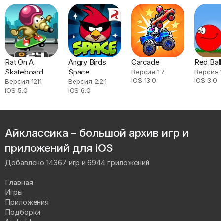
Rat On A
Angry Birds
Carcade
Red Bal
Skateboard
Space
Версия 1.7
Версия 1
iOS 13.0
iOS 3.0
Версия 1211
Версия 2.2.1
iOS 5.0
iOS 6.0
Айклассика – большой архив игр и
приложений для iOS
Добавлено 14367 игр и 6944 приложений
Главная
Игры
Приложения
Подборки