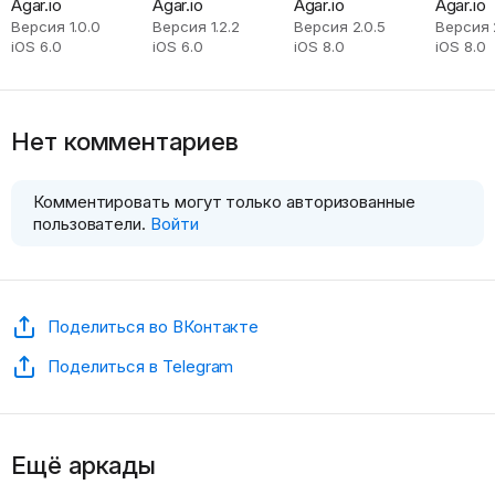
Agar.io
Agar.io
Agar.io
Agar.io
Версия 1.0.0
Версия 1.2.2
Версия 2.0.5
Версия 2
iOS 6.0
iOS 6.0
iOS 8.0
iOS 8.0
Нет комментариев
Комментировать могут только авторизованные
пользователи.
Войти
Поделиться во ВКонтакте
Поделиться в Telegram
Ещё аркады