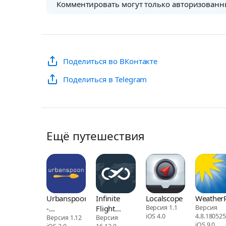
Комментировать могут только авторизованн
Поделиться во ВКонтакте
Поделиться в Telegram
Ещё путешествия
Urbanspoon
Infinite
Localscope
Weather
-
Flight
Версия 1.1
Версия
iOS 4.0
4.8.18052
Restaurant
Версия 1.12
Simulator
Версия
iOS 9.0