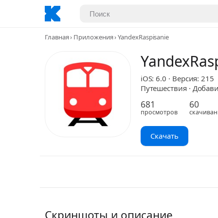
Главная
Приложения
YandexRaspisanie
YandexRasp
iOS: 6.0 · Версия: 215
Путешествия · Добавил
681
60
просмотров
скачиван
Скачать
Скриншоты и описание