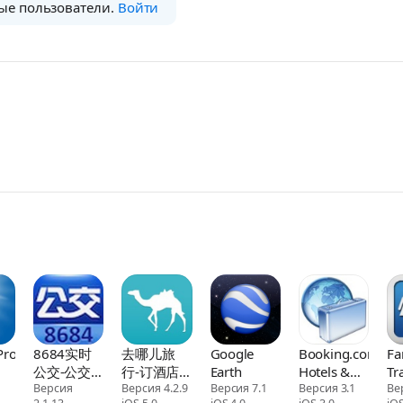
ые пользователи.
Войти
Pro
8684实时
去哪儿旅
Google
Booking.com:
Fa
公交-公交
行-订酒店
Earth
Hotels &
Tr
5
车实时查询
Версия
机票火车票
Версия 4.2.9
Версия 7.1
Travel
Версия 3.1
Ве