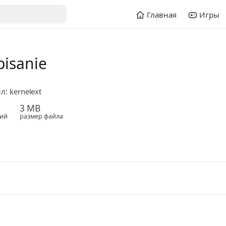
Главная
Игры
isanie
: kernelext
3 MB
ий
размер файла