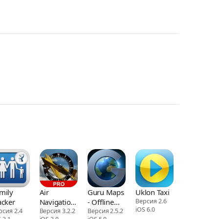
mily
Air
Guru Maps
Uklon Taxi
acker
Navigation
- Offline
Версия 2.6
iOS 6.0
рсия 2.4
Pro
Версия 3.2.2
Navigation
Версия 2.5.2