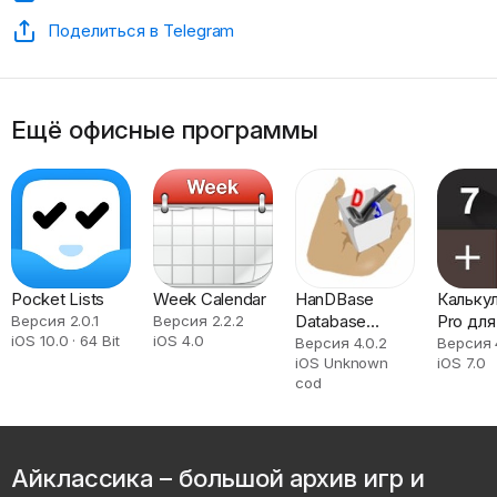
Поделиться в Telegram
Ещё офисные программы
Pocket Lists
Week Calendar
HanDBase
Кальку
Database
Pro для
Версия 2.0.1
Версия 2.2.2
iOS 10.0 · 64 Bit
iOS 4.0
Manager
Версия 4.0.2
Версия 
iOS Unknown
iOS 7.0
cod
Айклассика – большой архив игр и