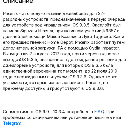
Описание
Phœnix - это полу-отвязный джейлбрейк для 32-
разрядных устройств, предназначенный в первую очередь
для устройств под управлением iOS 9.3.5. Эксплойт был
написан Siguza и tihmstar, при активном участии jk9357 и
дальнейшей помощи Макса Базалия и Луки Тодеско. Как и
его предшественник Home Depot, Phœnix работает путем
дополнительной загрузки IPA с помощью Cydia Impactor.
Выпущенная 7 августа 2017 года, почти через год после
выхода iOS 9.3.5, она принесла долгожданное решение для
джейлбрейка устройств, для которых iOS 9.3.5 была
единственной версией на тот момент, до 22 июля 2019
года с неожиданным выпуском iOS 9.3.6. Однако те же
уязвимости, которые использовались в Phœnix, по-
прежнему доступны и присутствуют в iOS 9.3.6.
Совместимо с iOS 9.0 – 10.3.4, подробнее в
F.A.Q.
При
проблемах со скачиванием или установкой пишите в наш
Telegram
.