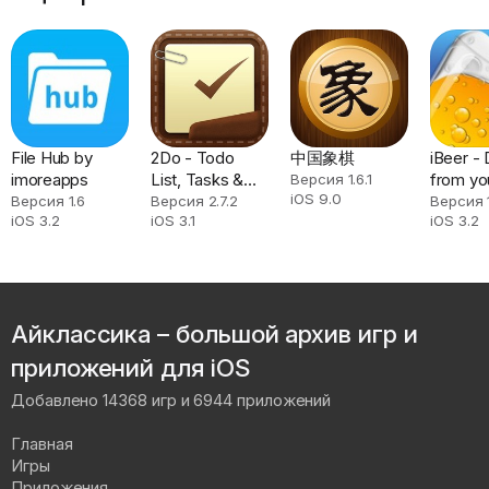
File Hub by
2Do - Todo
中国象棋
iBeer - 
imoreapps
List, Tasks &
from yo
Версия 1.6.1
iOS 9.0
Notes
phone
Версия 1.6
Версия 2.7.2
Версия 
iOS 3.2
iOS 3.1
iOS 3.2
Айклассика – большой архив игр и
приложений для iOS
Добавлено 14368 игр и 6944 приложений
Главная
Игры
Приложения