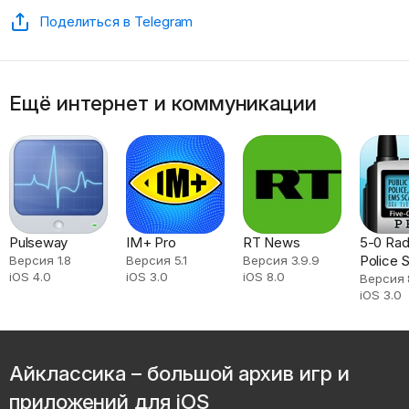
Поделиться в Telegram
Ещё интернет и коммуникации
Pulseway
IM+ Pro
RT News
5-0 Rad
Police 
Версия 1.8
Версия 5.1
Версия 3.9.9
iOS 4.0
iOS 3.0
iOS 8.0
Версия 
iOS 3.0
Айклассика – большой архив игр и
приложений для iOS