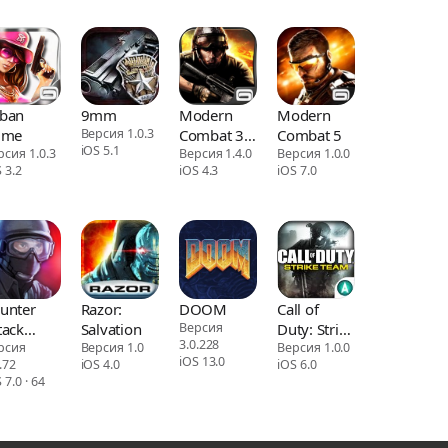
ban
9mm
Modern
Modern
ime
Версия 1.0.3
Combat 3:
Combat 5
iOS 5.1
рсия 1.0.3
Fallen
Версия 1.4.0
Версия 1.0.0
 3.2
iOS 4.3
iOS 7.0
Nation
unter
Razor:
DOOM
Call of
tack
Salvation
Версия
Duty: Strike
3.0.228
ltiplayer
рсия
Версия 1.0
Team
Версия 1.0.0
iOS 13.0
.72
iOS 4.0
iOS 6.0
S
.0 · 64