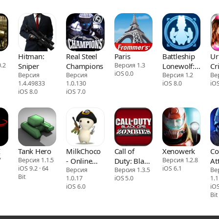
Hitman:
Real Steel
Paris
Battleship
Ur
.2
Sniper
Champions
Версия 1.3
Lonewolf:
Cr
iOS 0.0
Версия
Версия
Space
Версия 1.2
Ве
1.4.49833
1.0.130
iOS 8.0
iOS
Shooter
iOS 8.0
iOS 7.0
I
Tank Hero
MilkChoco
Call of
Xenowerk
Co
7
Версия 1.1.5
- Online
Duty: Black
Версия 1.2.8
At
iOS 9.2 · 64
iOS 6.1
FPS
Версия
Ops
Версия 1.3.5
Mu
Ве
Bit
1.0.17
iOS 5.0
1.1
Zombies
FP
iOS 6.0
iOS 7
Bit