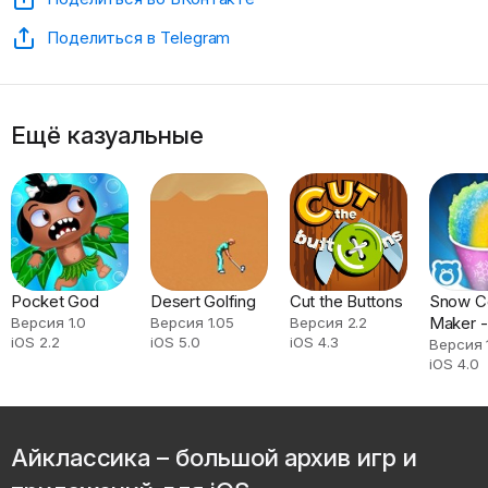
Поделиться в Telegram
Ещё казуальные
Pocket God
Desert Golfing
Cut the Buttons
Snow C
Maker -
Версия 1.0
Версия 1.05
Версия 2.2
iOS 2.2
iOS 5.0
iOS 4.3
Bluebea
Версия 
iOS 4.0
Айклассика – большой архив игр и