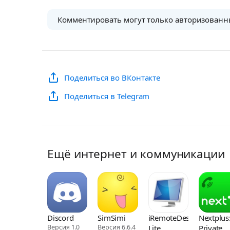
Комментировать могут только авторизованн
Поделиться во ВКонтакте
Поделиться в Telegram
Ещё интернет и коммуникации
Discord
SimSimi
iRemoteDesktop
Nextplus
Версия 1.0
Версия 6.6.4
Lite
Private