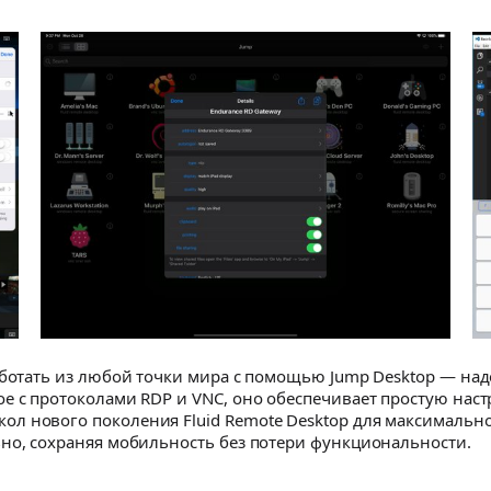
работать из любой точки мира с помощью Jump Desktop — на
е с протоколами RDP и VNC, оно обеспечивает простую нас
 нового поколения Fluid Remote Desktop для максимальной
ьно, сохраняя мобильность без потери функциональности.