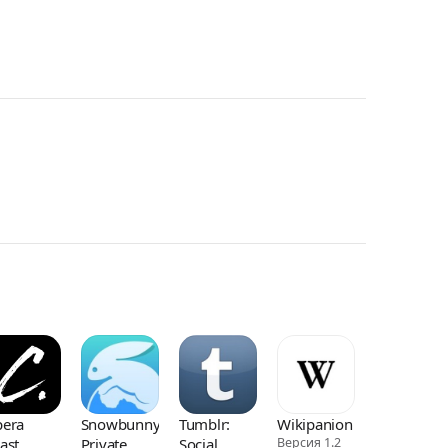
l
era
Snowbunny
Tumblr:
Wikipanion
ast
Private
Social
Версия 1.2