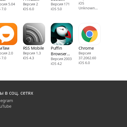
iOS
рсия 5.04
Web
Версия 2
Media &
Версия 171
Unknown
 7.0
iOS 6.0
iOS 5.0
Browser
Art
cod
мТам
RSS Mobile
Puffin
Chrome
рсия 2.0
Версия 1.3
Browser
Версия
 7.0
iOS 4.3
37.2062.60
Pro
Версия 2003
iOS 6.0
iOS 4.2
ы в соц. сетях
legram
uTube