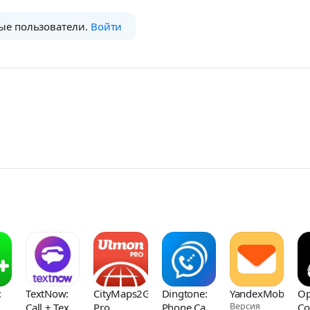
ые пользователи.
Войти
:
TextNow:
CityMaps2Go
Dingtone:
YandexMobileMai
Op
Call + Text
Pro
Phone Calls
Версия
Co