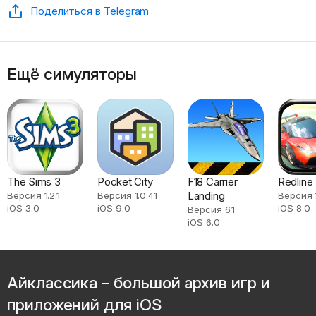
Поделиться в Telegram
Ещё симуляторы
The Sims 3
Pocket City
F18 Carrier
Redline
Landing
Версия 1.2.1
Версия 1.0.41
Версия 
iOS 3.0
iOS 9.0
iOS 8.0
Версия 6.1
iOS 6.0
Айклассика – большой архив игр и
приложений для iOS