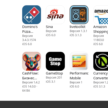
Domino's
Sina
livetoolkit
Amazon
Pizza
Версия
Версия 1.3.1
Shoppin
iOS 6.0
iOS 3.1.3
Delivery
Версия
Версия
3.4.3.1574
11803.0
UK&ROI
iOS 6.0
iOS 6.0
CashFlow:
GameStop
PerformanceTest
Currency
Бизнес
Версия 201
Mobile
Converte
iOS 3.1
игра
Версия 1.4.2
Версия 1
Версия 1.
iOS 14.0.0 ·
iOS 6.0
iOS 3.1.3
64 Bit