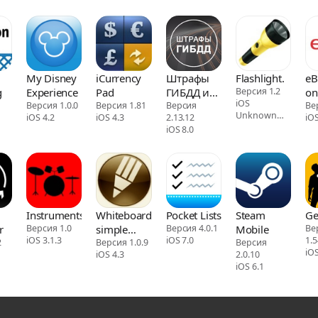
My Disney
iCurrency
Штрафы
Flashlight.
eB
g
Experience
Pad
ГИБДД и
Версия 1.2
on
iOS
Версия 1.0.0
Версия 1.81
ПДД
Версия
sh
Ве
Unknown
iOS 4.2
iOS 4.3
2.13.12
iOS
официальные
se
cod
iOS 8.0
InstrumentsDrums
Whiteboard-
Pocket Lists
Steam
Ge
r
Версия 1.0
simple
Версия 4.0.1
Mobile
Ве
iOS 3.1.3
iOS 7.0
1.
2
Notepad-
Версия 1.0.9
Версия
iOS
iOS 4.3
2.0.10
iOS 6.1