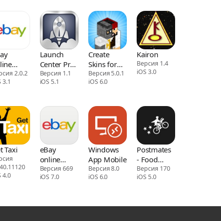
ay
Launch
Create
Kairon
line
Center Pro
Skins for
Версия 1.4
iOS 3.0
opping &
рсия 2.0.2
- Icon
Версия 1.1
Minecraft
Версия 5.0.1
 3.1
iOS 5.1
iOS 6.0
lling
Maker
PE
t Taxi
eBay
Windows
Postmates
рсия
online
App Mobile
- Food
540.11120
shopping &
Версия 669
Версия 8.0
Delivery
Версия 170
 4.0
iOS 7.0
iOS 6.0
iOS 5.0
selling