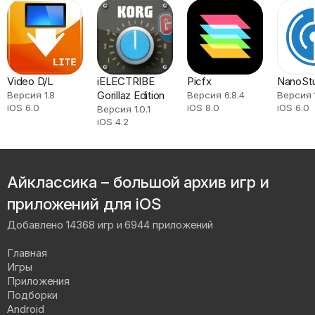
Video D/L
iELECTRIBE
Picfx
NanoSt
Gorillaz Edition
Версия 1.8
Версия 6.8.4
Версия 1
iOS 6.0
iOS 8.0
iOS 6.0
Версия 1.0.1
iOS 4.2
Айклассика – большой архив игр и
приложений для iOS
Добавлено 14368 игр и 6944 приложений
Главная
Игры
Приложения
Подборки
Android