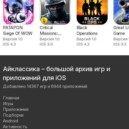
PATAPON:
Critical
Black
Great Li
Siege Of WOW
Missions:
Operations
Game
SWAT (Critical
Версия 1.0
Версия 1.0
Версия 1.0
Версия 1
iOS 4.3
iOS 3.0
iOS 4.3
iOS 3.2
Strike Portable)
Айклассика – большой архив игр и
приложений для iOS
Добавлено 14367 игр и 6944 приложений
Главная
Игры
Приложения
Подборки
Android
Активность