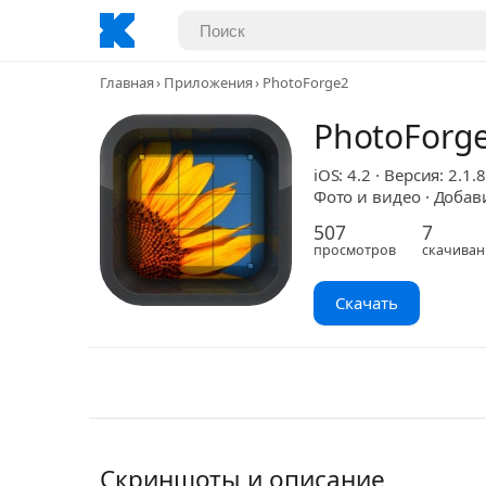
Главная
Приложения
PhotoForge2
PhotoForg
iOS: 4.2 · Версия: 2.1.8
Фото и видео · Добави
507
7
просмотров
скачиван
Скачать
Скриншоты и описание