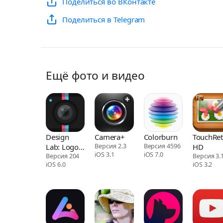
Поделиться во ВКонтакте
Поделиться в Telegram
Ещё фото и видео
Design
Camera+​
Colorburn
TouchRe
Lab: Logo
Версия 2.3
Версия 4596
HD
iOS 3.1
iOS 7.0
Graphic
Версия 204
Версия 3.
iOS 6.0
iOS 3.2
Maker