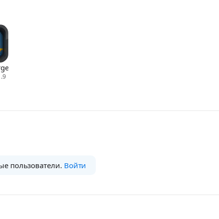
rge2
.9
ые пользователи.
Войти