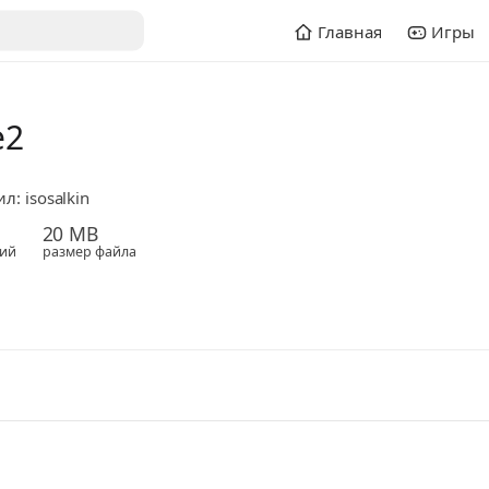
Главная
Игры
e2
л: isosalkin
20 MB
ий
размер файла