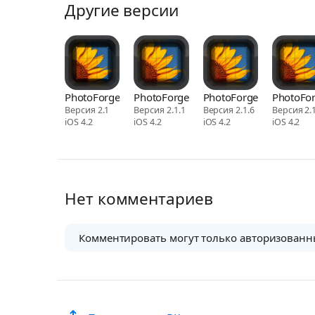
Другие версии
PhotoForge2
PhotoForge2
PhotoForge2
PhotoFo
Версия 2.1
Версия 2.1.1
Версия 2.1.6
Версия 2.1
iOS 4.2
iOS 4.2
iOS 4.2
iOS 4.2
Нет комментариев
Комментировать могут только авторизованн