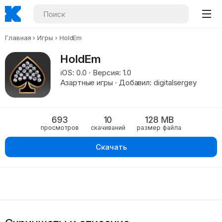
Главная
Игры
HoldEm
HoldEm
iOS: 0.0 · Версия: 1.0
Азартные игры · Добавил: digitalsergey
693
10
128 MB
просмотров
скачиваний
размер файла
Скачать