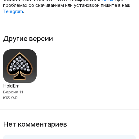
проблемах со скачиванием или установкой пишите в наш
Telegram
.
Другие версии
HoldEm
Версия 1.1
iOS 0.0
Нет комментариев